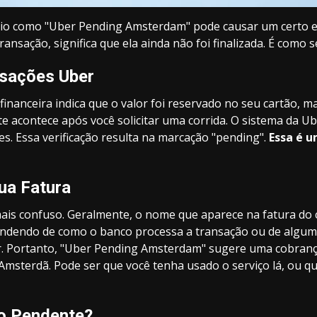
rio como "Uber Pending Amsterdam" pode causar um certo es
nsação, significa que ela ainda não foi finalizada. É como 
nsações Uber
nanceira indica que o valor foi reservado no seu cartão, ma
 acontece após você solicitar uma corrida. O sistema da Ube
s. Essa verificação resulta na marcação "pending".
Essa é u
ua Fatura
is confuso. Geralmente, o nome que aparece na fatura do 
endendo de como o banco processa a transação ou de alguma
cer. Portanto, "Uber Pending Amsterdam" sugere uma cobran
Amsterdã. Pode ser que você tenha usado o serviço lá, ou q
o Pendente?