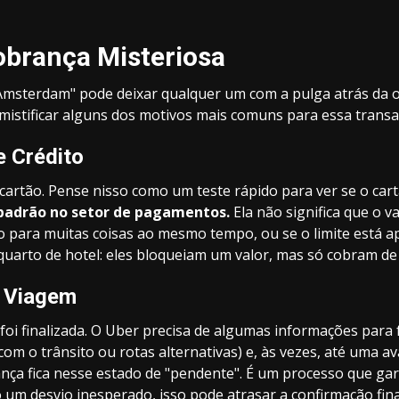
obrança Misteriosa
msterdam" pode deixar qualquer um com a pulga atrás da 
mistificar alguns dos motivos mais comuns para essa transa
e Crédito
artão. Pense nisso como um teste rápido para ver se o cartã
 padrão no setor de pagamentos.
Ela não significa que o v
tão para muitas coisas ao mesmo tempo, ou se o limite está
uarto de hotel: eles bloqueiam um valor, mas só cobram de 
a Viagem
i finalizada. O Uber precisa de algumas informações para 
r com o trânsito ou rotas alternativas) e, às vezes, até uma 
ança fica nesse estado de "pendente". É um processo que g
mo um
desvio inesperado
, isso pode atrasar a confirmação fina