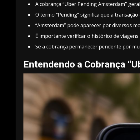
A cobrança “Uber Pending Amsterdam” geral
O termo “Pending” significa que a transação a
“Amsterdam” pode aparecer por diversos mot
É importante verificar o histórico de viage
Se a cobrança permanecer pendente por muit
Entendendo a Cobrança “U